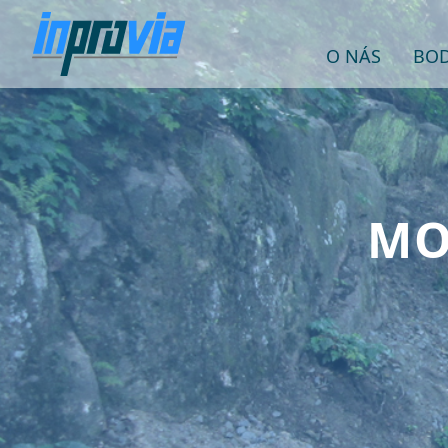
O NÁS
BOD
MO