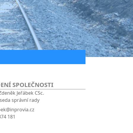
ENÍ SPOLEČNOSTI
 Zdeněk Jeřábek CSc.
seda správní rady
bek@inprovia.cz
374 181