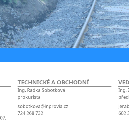
TECHNICKÉ A OBCHODNÍ
VED
Ing. Radka Sobotková
Ing.
prokurista
před
sobotkova@inprovia.cz
jera
724 268 732
602 
07,