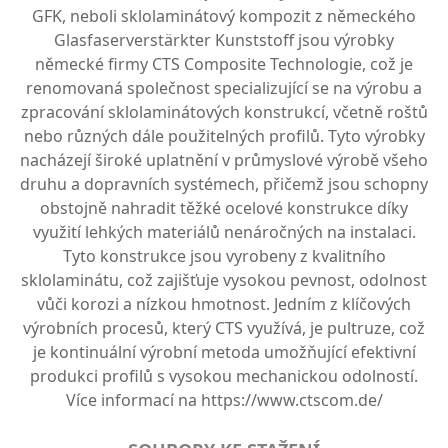
GFK, neboli sklolaminátový kompozit z německého
Glasfaserverstärkter Kunststoff jsou výrobky
německé firmy CTS Composite Technologie, což je
renomovaná společnost specializující se na výrobu a
zpracování sklolaminátových konstrukcí, včetně roštů
nebo různých dále použitelných profilů. Tyto výrobky
nacházejí široké uplatnění v průmyslové výrobě všeho
druhu a dopravních systémech, přičemž jsou schopny
obstojně nahradit těžké ocelové konstrukce díky
využití lehkých materiálů nenáročných na instalaci.
Tyto konstrukce jsou vyrobeny z kvalitního
sklolaminátu, což zajišťuje vysokou pevnost, odolnost
vůči korozi a nízkou hmotnost. Jedním z klíčových
výrobních procesů, který CTS využívá, je pultruze, což
je kontinuální výrobní metoda umožňující efektivní
produkci profilů s vysokou mechanickou odolností.
Více informací na
https://www.ctscom.de/